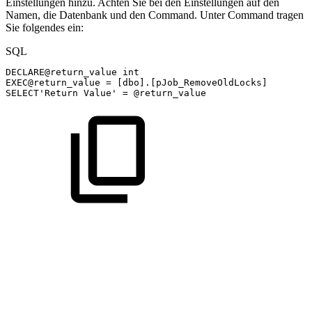
Einstellungen hinzu. Achten Sie bei den Einstellungen auf den
Namen, die Datenbank und den Command. Unter Command tragen
Sie folgendes ein:
SQL
DECLARE
@return_value
int
EXEC
@return_value
=
[
dbo
]
.
[
pJob_RemoveOldLocks
]
SELECT
'Return
Value'
=
@return_value